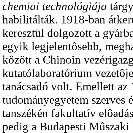
chemiai technológiája
tárgy
habilitálták. 1918-ban átke
keresztül dolgozott a gyár
egyik legjelentôsebb, megh
között a Chinoin vezérigazg
kutatólaboratórium vezetôj
tanácsadó volt. Emellett az
tudományegyetem szerves és
tanszékén fakultatív elôadás
pedig a Budapesti Mûszak