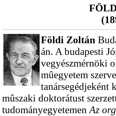
FÖLD
(18
Földi Zoltán
Buda
án. A budapesti 
vegyészmérnöki ok
mûegyetem szerve
tanársegédjeként 
mûszaki doktorátust szerzet
tudományegyetemen
Az org