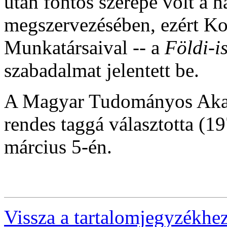
után fontos szerepe volt a h
megszervezésében, ezért Kos
Munkatársaival -- a
Földi-i
szabadalmat jelentett be.
A Magyar Tudományos Akad
rendes taggá választotta (1
március 5-én.
Vissza a tartalomjegyzékhe