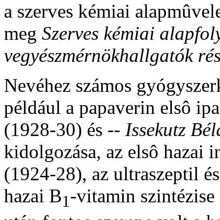
a szerves kémiai alapmûvele
meg
Szerves kémiai alapfo
vegyészmérnökhallgatók rés
Nevéhez számos gyógyszerké
például a papaverin elsô ipa
(1928-30) és --
Issekutz Bél
kidolgozása, az elsô hazai i
(1924-28), az ultraszeptil és
hazai B
-vitamin szintézise
1