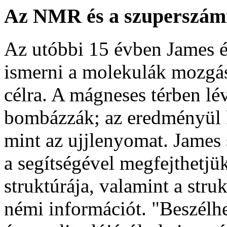
Az NMR és a szuperszám
Az utóbbi 15 évben James é
ismerni a molekulák mozgás
célra. A mágneses térben l
bombázzák; az eredményül 
mint az ujjlenyomat. James
a segítségével megfejthetjü
struktúrája, valamint a stru
némi információt. "Beszélh