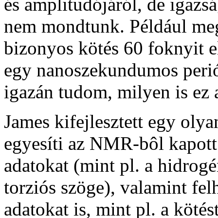
és amplitudójáról, de igazs
nem mondtunk. Például meg
bizonyos kötés 60 foknyit 
egy nanoszekundumos perió
igazán tudom, milyen is ez
James kifejlesztett egy oly
egyesíti az NMR-bôl kapott 
adatokat (mint pl. a hidrog
torziós szöge), valamint fe
adatokat is, mint pl. a köté