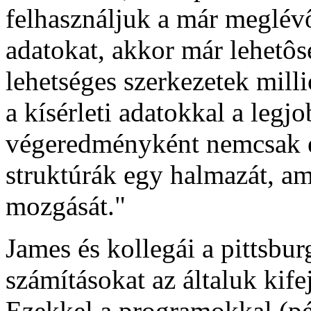
felhasználjuk a már meglévô,
adatokat, akkor már lehetôs
lehetséges szerkezetek mill
a kísérleti adatokkal a leg
végeredményként nemcsak e
struktúrák egy halmazát, am
mozgását."
James és kollegái a pittsbu
számításokat az általuk kif
Ezekkel a programokkal (