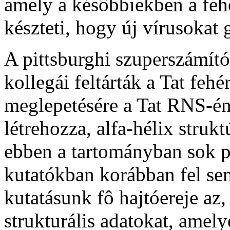
amely a késôbbiekben a fehé
készteti, hogy új vírusokat 
A pittsburghi szuperszámító
kollegái feltárták a Tat fehé
meglepetésére a Tat RNS-éne
létrehozza, alfa-hélix strukt
ebben a tartományban sok po
kutatókban korábban fel sem
kutatásunk fô hajtóereje az
strukturális adatokat, amely