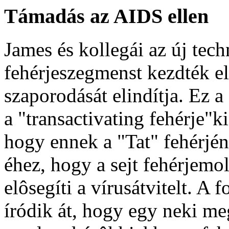
Támadás az AIDS ellen
James és kollegái az új tech
fehérjeszegmenst kezdték el
szaporodását elindítja. Ez a
a "transactivating fehérje"k
hogy ennek a "Tat" fehérjén
éhez, hogy a sejt fehérjemo
elôsegíti a vírusátvitelt. 
íródik át, hogy egy neki me