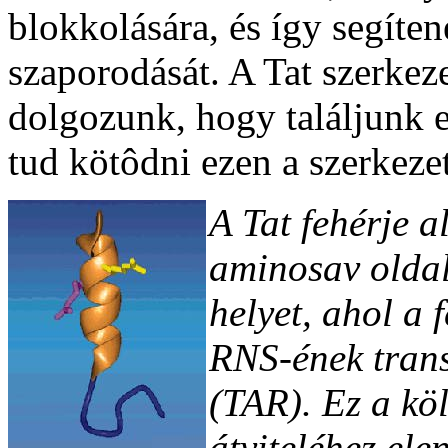
blokkolására, és így segíte
szaporodását. A Tat szerkez
dolgozunk, hogy találjunk 
tud kötôdni ezen a szerkeze
A Tat fehérje a
aminosav oldall
helyet, ahol a 
RNS-ének trans
(TAR). Ez a kö
átviteléhez ele