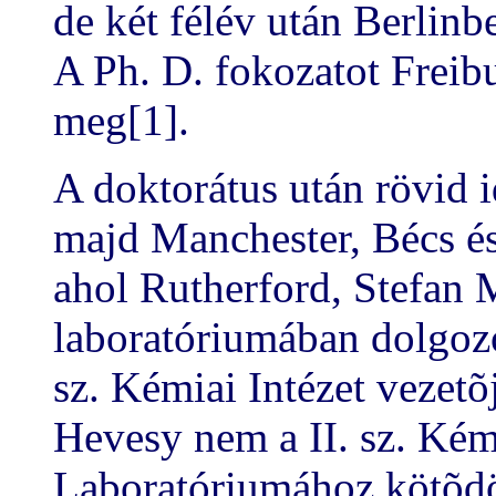
de két félév után Berlinb
A Ph. D. fokozatot Freib
meg[1].
A doktorátus után rövid 
majd Manchester, Bécs és
ahol Rutherford, Stefan
laboratóriumában dolgozo
sz. Kémiai Intézet vezetõ
Hevesy nem a II. sz. Kém
Laboratóriumához kötõdöt