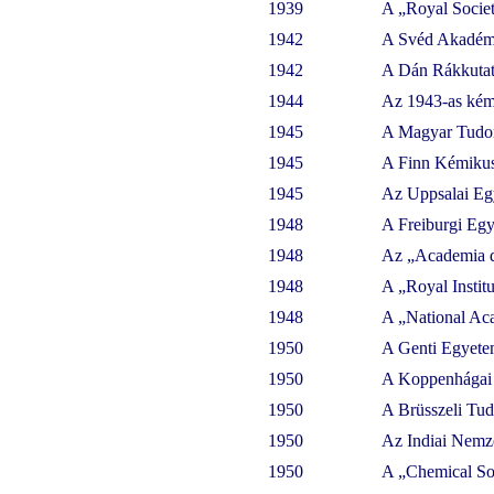
1939
A „Royal Societ
1942
A Svéd Akadémi
1942
A Dán Rákkutat
1944
Az 1943-as kémi
1945
A Magyar Tudo
1945
A Finn Kémikus 
1945
Az Uppsalai Eg
1948
A Freiburgi Egy
1948
Az „Academia d
1948
A „Royal Institu
1948
A „National Aca
1950
A Genti Egyete
1950
A Koppenhágai 
1950
A Brüsszeli Tu
1950
Az Indiai Nemze
1950
A „Chemical So