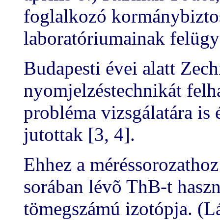
foglalkozó kormánybiztos
laboratóriumainak felügye
Budapesti évei alatt Zech
nyomjelzéstechnikát felh
probléma vizsgálatára is
jutottak [3, 4].
Ehhez a méréssorozathoz
sorában lévõ ThB-t haszn
tömegszámú izotópja. (Lá