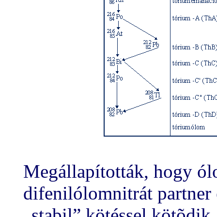
Megállapították, hogy ólo
difenilólomnitrát partner
„stabil” kötéssel kötõdik