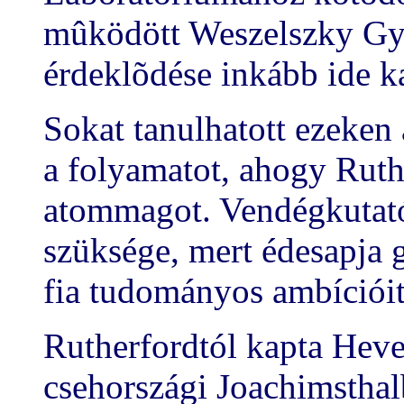
mûködött Weszelszky Gyu
érdeklõdése inkább ide k
Sokat tanulhatott ezeken 
a folyamatot, ahogy Ruthe
atommagot. Vendégkutatói
szüksége, mert édesapja 
fia tudományos ambícióit
Rutherfordtól kapta Heves
csehországi Joachimsthal