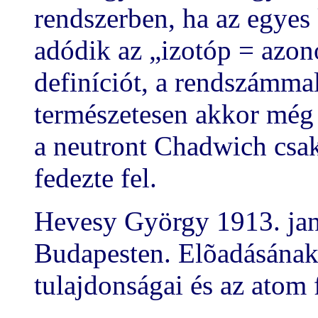
rendszerben, ha az egyes 
adódik az „izotóp = azon
definíciót, a rendszámm
természetesen akkor még 
a neutront Chadwich csa
fedezte fel.
Hevesy György 1913. janu
Budapesten. Elõadásának
tulajdonságai és az atom f