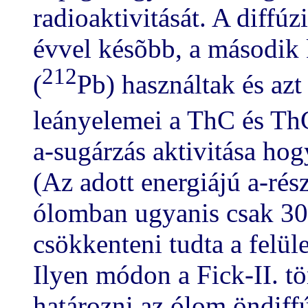
radioaktivitását. A diffúz
évvel késõbb, a második 
212
(
Pb) használtak és az
leányelemei a ThC és ThC
a
-sugárzás aktivitása ho
(Az adott energiájú
a
-rés
ólomban ugyanis csak 3
csökkenteni tudta a felü
Ilyen módon a Fick-II. t
határozni az ólom öndiffú