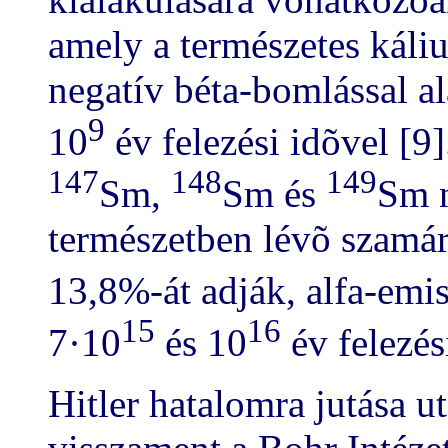
amely a természetes káliu
negatív béta-bomlással a
9
10
év felezési idõvel [9]
147
148
149
Sm,
Sm és
Sm n
természetben lévõ szamár
13,8%-át adják, alfa-emi
15
16
7·10
és 10
év felezés
Hitler hatalomra jutása 