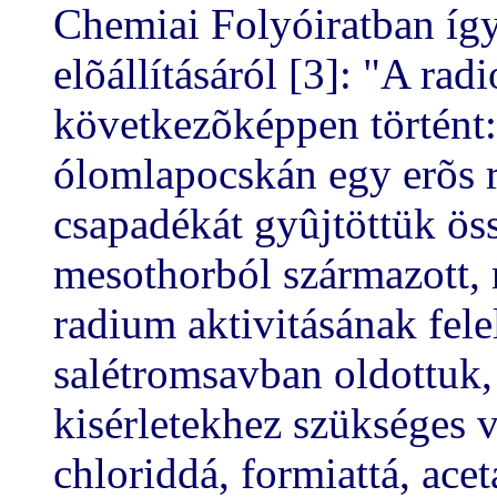
Chemiai Folyóiratban így
elõállításáról [3]: "A rad
következõképpen történt:
ólomlapocskán egy erõs r
csapadékát gyûjtöttük öss
mesothorból származott
radium aktivitásának fele
salétromsavban oldottuk, é
kisérletekhez szükséges 
chloriddá, formiattá, acet