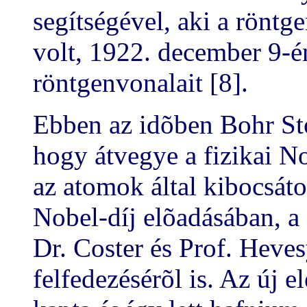
segítségével, aki a rönt
volt, 1922. december 9-é
röntgenvonalait [8].
Ebben az idõben Bohr St
hogy átvegye a fizikai N
az atomok által kibocsáto
Nobel-díj elõadásában, a 
Dr. Coster és Prof. Heve
felfedezésérõl is. Az új 