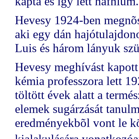
kapta és így lett hafnium.
Hevesy 1924-ben megnõsül
aki egy dán hajótulajdon
Luis és három lányuk szül
Hevesy meghívást kapott 
kémia professzora lett 
töltött évek alatt a termé
elemek sugárzását tanulm
eredményekbõl vont le kö
kialakulására vonatkozóa