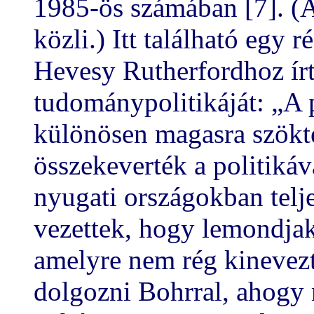
1985-ös számában [7]. (A
közli.) Itt található egy 
Hevesy Rutherfordhoz írt,
tudománypolitikáját: „A 
különösen magasra szökte
összekeverték a politikáv
nyugati országokban telj
vezettek, hogy lemondjak
amelyre nem rég kinevez
dolgozni Bohrral, ahogy 