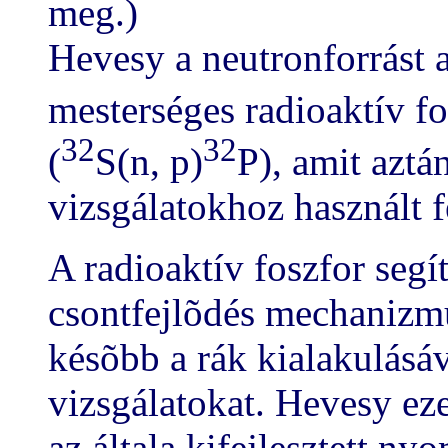
meg.)
Hevesy a neutronforrást a
mesterséges radioaktív f
32
32
(
S(n, p)
P), amit aztán
vizsgálatokhoz használt f
A radioaktív foszfor segí
csontfejlõdés mechanizm
késõbb a rák kialakulásáv
vizsgálatokat. Hevesy eze
az általa kifejlesztett ny