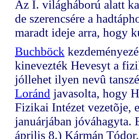
Az I. világháború alatt kat
de szerencsére a hadtápho
maradt ideje arra, hogy 
Buchböck
kezdeményezés
kinevezték Hevesyt a fizi
jóllehet ilyen nevû tans
Loránd
javasolta, hogy H
Fizikai Intézet vezetõje,
januárjában jóváhagyta. 
április 8.) Kármán Tódor