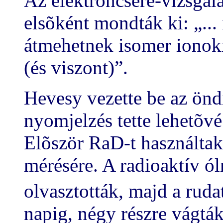
Az elektroncsere-vizsgála
elsõként mondták ki: „...
átmehetnek isomer ionokr
(és viszont)”.
Hevesy vezette be az öndi
nyomjelzés tette lehetõvé
Elõször RaD-t használtak
mérésére. A radioaktív ó
olvasztották, majd a rud
napig, négy részre vágtá