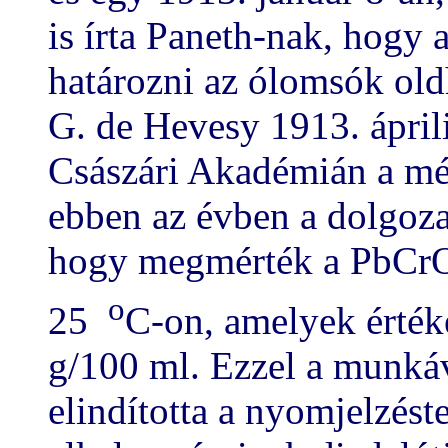
is írta Paneth-nak, hogy
határozni az ólomsók old
G. de Hevesy 1913. ápril
Császári Akadémián a mé
ebben az évben a dolgozat
hogy megmérték a PbCr
o
25
C-on, amelyek érték
g/100 ml. Ezzel a munká
elindította a nyomjelzés