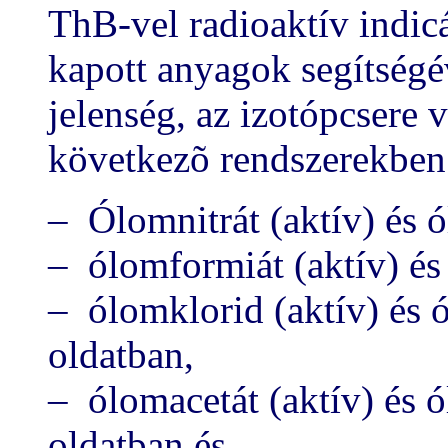
ThB-vel radioaktív indic
kapott anyagok segítség
jelenség, az izotópcsere v
következõ rendszerekben
– Ólomnitrát (aktív) és ó
– ólomformiát (aktív) és 
– ólomklorid (aktív) és ó
oldatban,
– ólomacetát (aktív) és ó
oldatban és