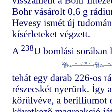
visszament a Bohr Intéz
Bohr vásárolt 0,6 g rádi
Hevesy ismét új tudomány
kísérleteket végzett.
238
A
U bomlási sorában 
tehát egy darab 226-os 
részecskét nyerünk. Így 
körülvéve, a berilliumot 
következõ magreakció ját