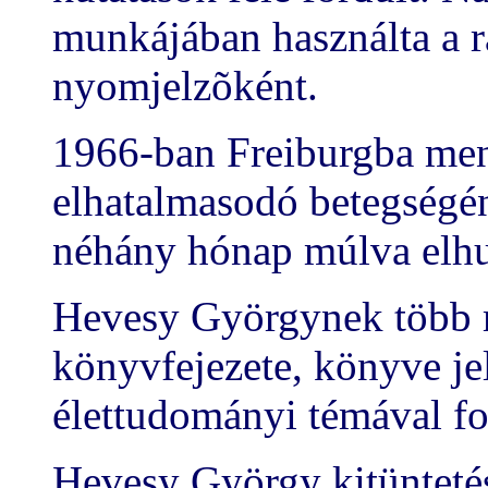
munkájában használta a r
nyomjelzõként.
1966-ban Freiburgba men
elhatalmasodó betegségén 
néhány hónap múlva elhu
Hevesy Györgynek több m
könyvfejezete, könyve jel
élettudományi témával fo
Hevesy György kitüntetései