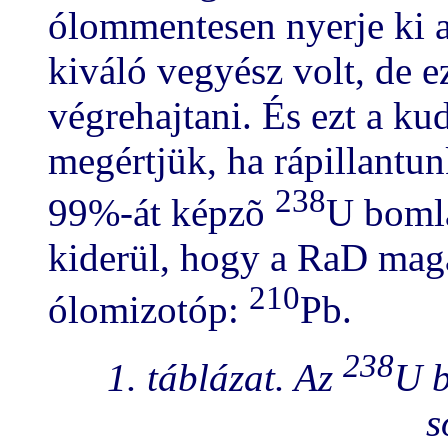
ólommentesen nyerje ki a
kiváló vegyész volt, de e
végrehajtani. És ezt a k
megértjük, ha rápillantun
238
99%-át képzõ
U bomlá
kiderül, hogy a RaD maga
210
ólomizotóp:
Pb.
238
1. táblázat. Az
U b
s