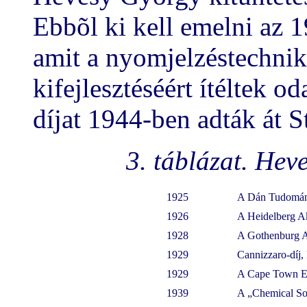
Ebbõl ki kell emelni az 1
amit a nyomjelzéstechnika
kifejlesztéséért ítéltek od
díjat 1944-ben adták át 
3. táblázat. Hev
1925
A Dán Tudomán
1926
A Heidelberg A
1928
A Gothenburg A
1929
Cannizzaro-díj
1929
A Cape Town Eg
1939
A „Chemical Soci