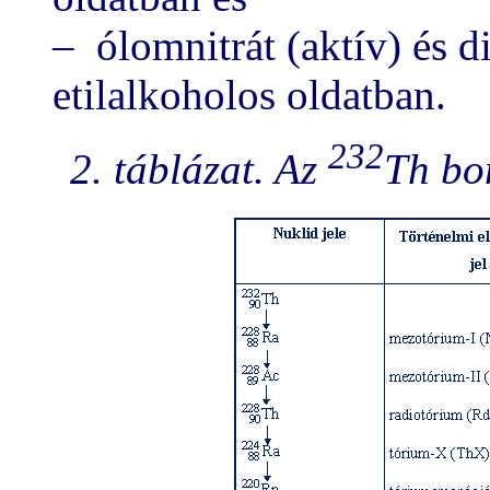
– ólomnitrát (aktív) és d
etilalkoholos oldatban.
232
2. táblázat. Az
Th bom