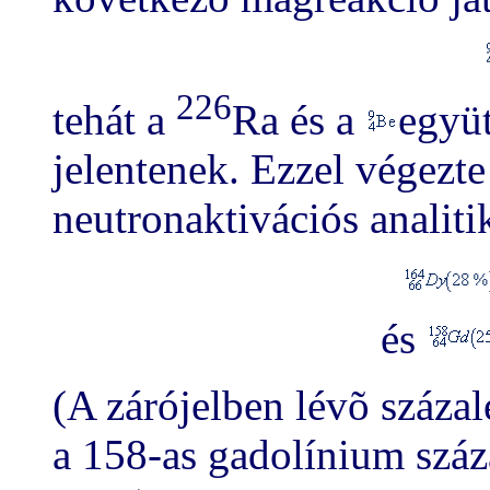
226
tehát a
Ra és a
együt
jelentenek. Ezzel végezte
neutronaktivációs analiti
és
(A zárójelben lévõ száza
a 158-as gadolínium száz