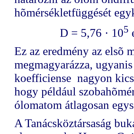
hõmérsékletfüggését egyk
5
D = 5,76 · 10
Ez az eredmény az elsõ m
megmagyarázza, ugyanis 
koefficiense nagyon kics
hogy például szobahõmér
ólomatom átlagosan egysz
A Tanácsköztársaság buká