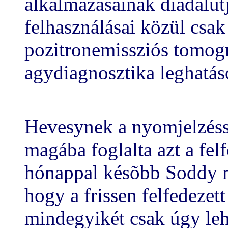
alkalmazásainak diadalút
felhasználásai közül csak
pozitronemissziós tomogr
agydiagnosztika leghatá
Hevesynek a nyomjelzésse
magába foglalta azt a fel
hónappal késõbb Soddy 
hogy a frissen felfedezet
mindegyikét csak úgy leh