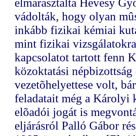
elmarasztalta Hevesy Gyö
vádolták, hogy olyan mûs
inkább fizikai kémiai kut
mint fizikai vizsgálatokr
kapcsolatot tartott fenn 
közoktatási népbizottság
vezetõhelyettese volt, b
feladatait még a Károlyi
elõadói jogát is megvontá
eljárásról Palló Gábor ré