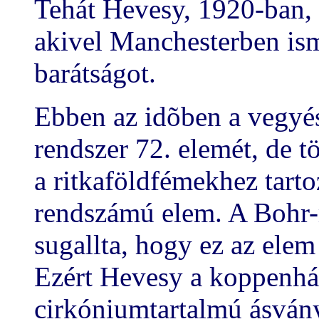
Tehát Hevesy, 1920-ban
akivel Manchesterben ism
barátságot.
Ebben az idõben a vegyés
rendszer 72. elemét, de tö
a ritkaföldfémekhez tarto
rendszámú elem. A Bohr-
sugallta, hogy ez az elem
Ezért Hevesy a koppenh
cirkóniumtartalmú ásványo