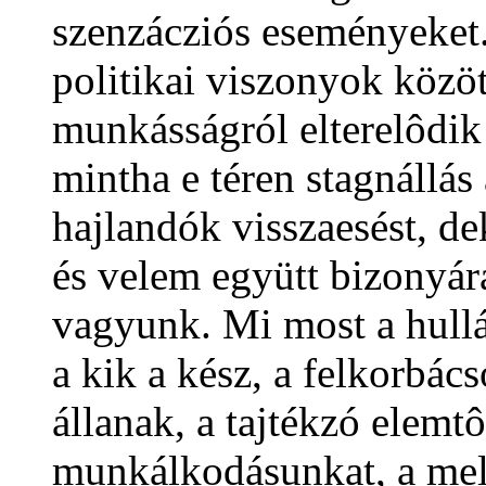
szenzácziós eseményeket.
politikai viszonyok közöt
munkásságról elterelôdik 
mintha e téren stagnállás
hajlandók visszaesést, de
és velem együtt bizonyá
vagyunk. Mi most a hull
a kik a kész, a felkorbács
állanak, a tajtékzó elemt
munkálkodásunkat, a mel