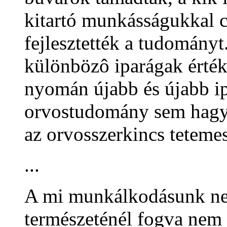
kitartó munkásságukkal c
fejlesztették a tudomán
különbözô iparágak érték
nyomán újabb és újabb ip
orvostudomány sem hagyh
az orvosszerkincs teteme
...
A mi munkálkodásunk ne
természeténél fogva nem 