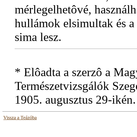
mérlegelhetôvé, használh
hullámok elsimultak és a
sima lesz.
* Elôadta a szerzô a Mag
Természetvizsgálók Szege
1905. augusztus 29-ikén.
Vissza a Teázóba