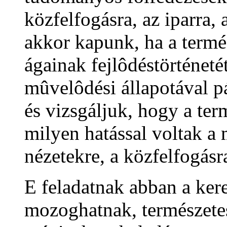
közfelfogásra, az iparra,
akkor kapunk, ha a term
ágainak fejlôdéstörténet
mûvelôdési állapotával 
és vizsgáljuk, hogy a te
milyen hatással voltak a 
nézetekre, a közfelfogásra
E feladatnak abban a ker
mozoghatnak, természete