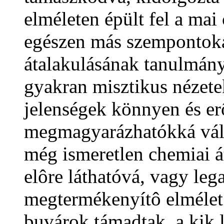
elméleten épült fel a ma
egészen más szempontokat
átalakulásának tanulmány
gyakran misztikus nézete
jelenségek könnyen és er
megmagyarázhatókká válta
még ismeretlen chemiai á
elôre láthatóvá, vagy leg
megtermékenyítô elmélet
buvárok támadtak, a kik 