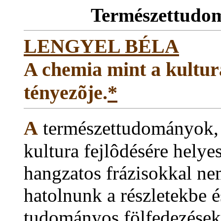
Természettudom
LENGYEL BÉLA
A chemia mint a kulturá
tényezõje.
*
A
természettudományok, é
kultura fejlôdésére helye
hangzatos frázisokkal ne
hatolnunk a részletekbe 
tudományos fölfedezések 