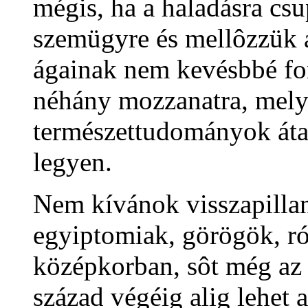
mégis, ha a haladásra cs
szemügyre és mellôzzük 
ágainak nem kevésbbé fon
néhány mozzanatra, mely
természettudományok átal
legyen.
Nem kívánok visszapillan
egyiptomiak, görögök, ró
középkorban, sôt még az 
század végéig alig lehet 