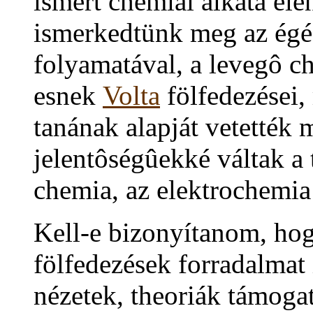
ismert chemiai alkata elén
ismerkedtünk meg az égés
folyamatával, a levegô c
esnek
Volta
fölfedezései,
tanának alapját vetették
jelentôségûekké váltak a
chemia, az elektrochemia
Kell-e bizonyítanom, hog
fölfedezések forradalmat
nézetek, theoriák támoga