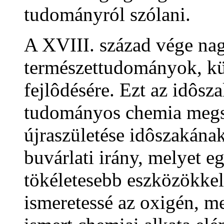
tudományról szólani.
A XVIII. század vége nag
természettudományok, kü
fejlôdésére. Ezt az idôsz
tudományos chemia megsz
újraszületése idôszakána
buvárlati irány, melyet 
tökéletesebb eszközökkel
ismeretessé az oxigén, m