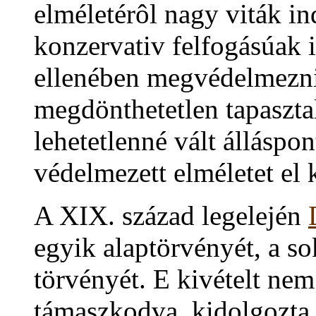
elméletérôl nagy viták i
konzervativ felfogásúak i
ellenében megvédelmezni
megdönthetetlen tapaszta
lehetetlenné vált álláspont
védelmezett elméletet el k
A XIX. század legelején
egyik alaptörvényét, a s
törvényét. E kivételt ne
támaszkodva, kidolgozta 